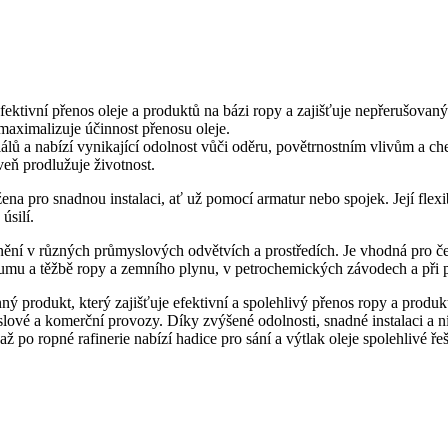
 efektivní přenos oleje a produktů na bázi ropy a zajišťuje nepřerušov
a maximalizuje účinnost přenosu oleje.
lů a nabízí vynikající odolnost vůči oděru, povětrnostním vlivům a chem
eň prodlužuje životnost.
ržena pro snadnou instalaci, ať už pomocí armatur nebo spojek. Její fle
úsilí.
tnění v různých průmyslových odvětvích a prostředích. Je vhodná pro čer
ůzkumu a těžbě ropy a zemního plynu, v petrochemických závodech a při 
anný produkt, který zajišťuje efektivní a spolehlivý přenos ropy a produ
ůmyslové a komerční provozy. Díky zvýšené odolnosti, snadné instalaci
až po ropné rafinerie nabízí hadice pro sání a výtlak oleje spolehlivé 