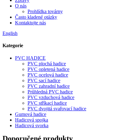
Zprávy
O nás
Prohlídka továrny
Často kladené otázky
Kontaktujte nás
English
Kategorie
PVC HADICE
PVC plochá hadice
PVC opletená hadice
PVC ocelová hadice
PVC sací hadice
PVC zahradní hadice
Průhledná PVC hadice
PVC vzduchová hadice
PVC stříkací hadice
PVC dvojitá svařovací hadice
Gumová hadice
Hadicová spojka
Hadicová svorka
Doporučené produkty