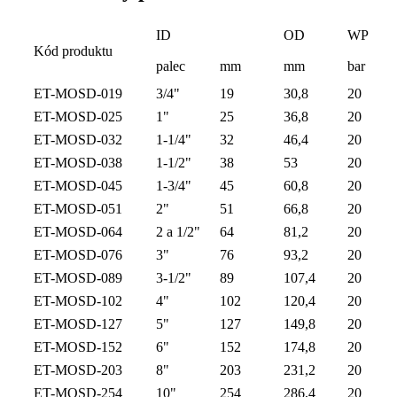
ID
OD
WP
Kód produktu
palec
mm
mm
bar
ET-MOSD-019
3/4"
19
30,8
20
ET-MOSD-025
1"
25
36,8
20
ET-MOSD-032
1-1/4"
32
46,4
20
ET-MOSD-038
1-1/2"
38
53
20
ET-MOSD-045
1-3/4"
45
60,8
20
ET-MOSD-051
2"
51
66,8
20
ET-MOSD-064
2 a 1/2"
64
81,2
20
ET-MOSD-076
3"
76
93,2
20
ET-MOSD-089
3-1/2"
89
107,4
20
ET-MOSD-102
4"
102
120,4
20
ET-MOSD-127
5"
127
149,8
20
ET-MOSD-152
6"
152
174,8
20
ET-MOSD-203
8"
203
231,2
20
ET-MOSD-254
10"
254
286,4
20