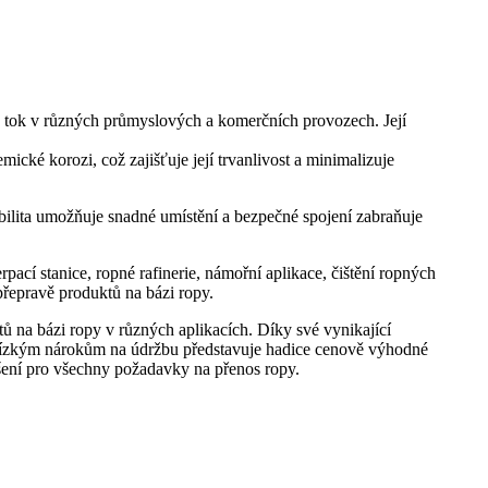
aný tok v různých průmyslových a komerčních provozech. Její
ické korozi, což zajišťuje její trvanlivost a minimalizuje
xibilita umožňuje snadné umístění a bezpečné spojení zabraňuje
pací stanice, ropné rafinerie, námořní aplikace, čištění ropných
přepravě produktů na bázi ropy.
ktů na bázi ropy v různých aplikacích. Díky své vynikající
 a nízkým nárokům na údržbu představuje hadice cenově výhodné
řešení pro všechny požadavky na přenos ropy.