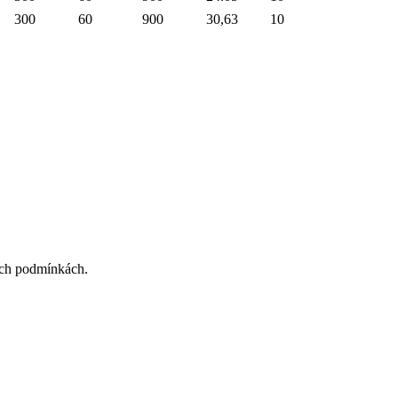
300
60
900
30,63
10
ných podmínkách.