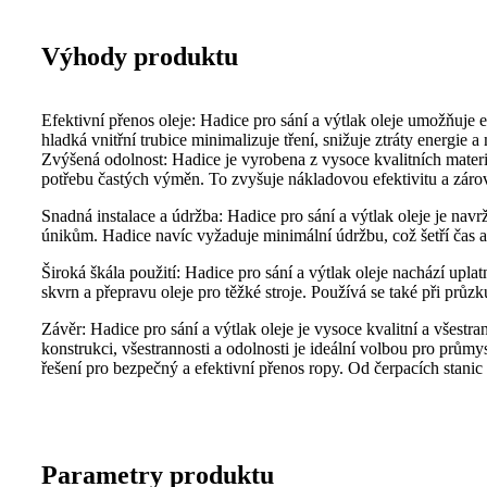
Výhody produktu
Efektivní přenos oleje: Hadice pro sání a výtlak oleje umožňuje
hladká vnitřní trubice minimalizuje tření, snižuje ztráty energie 
Zvýšená odolnost: Hadice je vyrobena z vysoce kvalitních materiá
potřebu častých výměn. To zvyšuje nákladovou efektivitu a zárov
Snadná instalace a údržba: Hadice pro sání a výtlak oleje je nav
únikům. Hadice navíc vyžaduje minimální údržbu, což šetří čas a 
Široká škála použití: Hadice pro sání a výtlak oleje nachází upla
skvrn a přepravu oleje pro těžké stroje. Používá se také při pr
Závěr: Hadice pro sání a výtlak oleje je vysoce kvalitní a všestr
konstrukci, všestrannosti a odolnosti je ideální volbou pro pr
řešení pro bezpečný a efektivní přenos ropy. Od čerpacích stanic 
Parametry produktu