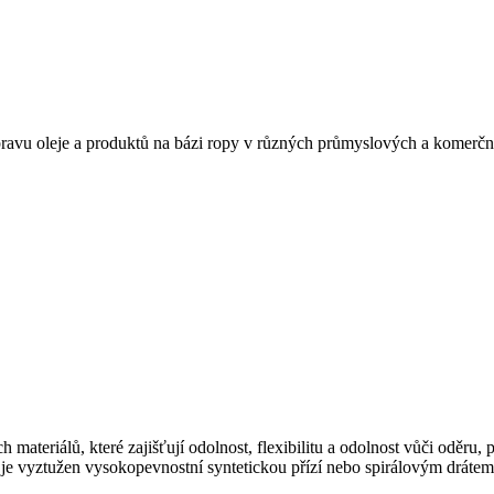
řepravu oleje a produktů na bázi ropy v různých průmyslových a komerčn
 materiálů, které zajišťují odolnost, flexibilitu a odolnost vůči oděru,
e vyztužen vysokopevnostní syntetickou přízí nebo spirálovým drátem pr