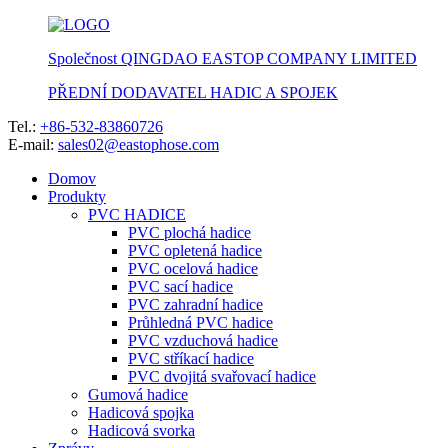
Společnost QINGDAO EASTOP COMPANY LIMITED
PŘEDNÍ DODAVATEL HADIC A SPOJEK
Tel.:
+86-532-83860726
E-mail:
sales02@eastophose.com
Domov
Produkty
PVC HADICE
PVC plochá hadice
PVC opletená hadice
PVC ocelová hadice
PVC sací hadice
PVC zahradní hadice
Průhledná PVC hadice
PVC vzduchová hadice
PVC stříkací hadice
PVC dvojitá svařovací hadice
Gumová hadice
Hadicová spojka
Hadicová svorka