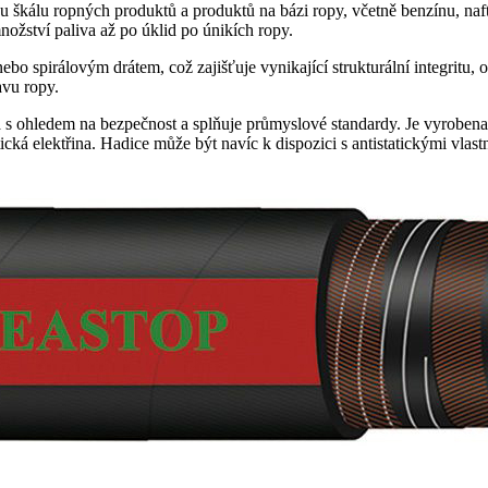
ou škálu ropných produktů a produktů na bázi ropy, včetně benzínu, naf
nožství paliva až po úklid po únikích ropy.
o spirálovým drátem, což zajišťuje vynikající strukturální integritu, o
avu ropy.
a s ohledem na bezpečnost a splňuje průmyslové standardy. Je vyrobena t
cká elektřina. Hadice může být navíc k dispozici s antistatickými vlast