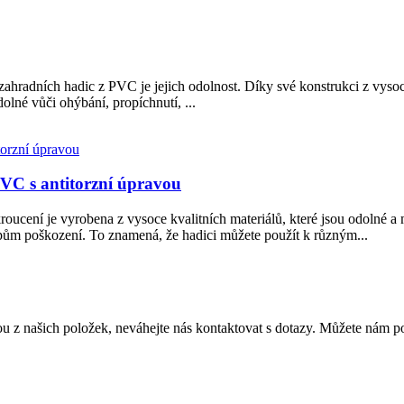
hradních hadic z PVC je jejich odolnost. Díky své konstrukci z vysoc
lné vůči ohýbání, propíchnutí, ...
 PVC s antitorzní úpravou
ucení je vyrobena z vysoce kvalitních materiálů, které jsou odolné a 
pům poškození. To znamená, že hadici můžete použít k různým...
z našich položek, neváhejte nás kontaktovat s dotazy. Můžete nám pos