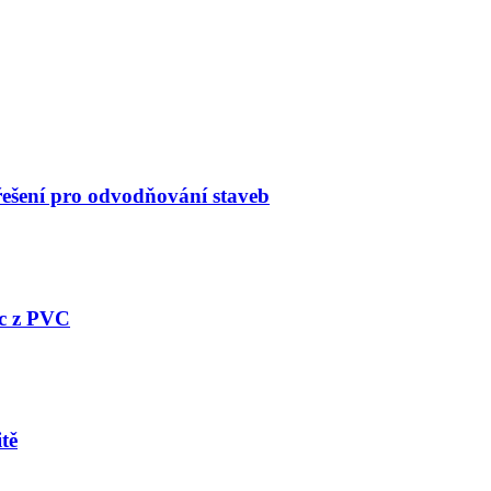
 řešení pro odvodňování staveb
ic z PVC
tě