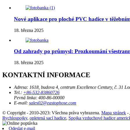
Nové aplikace pro ploché PVC hadice v těžební
18. března 2025
Od zahrady po průmysl: Prozkoumání všestrann
18. března 2025
KONTAKTNÍ INFORMACE
Adresa:
1618, budova 4, centrum Excellence Century, č. 31 L
Tel.:
+86-532-83860726
Pevná linka:
400-86-00000
E-mail:
sales02@eastophose.com
© Copyright - 2010-2023: Všechna práva vyhrazena.
Mapa stránek
-
Rychlospojky
,
opletená sací hadice
,
Spojka vzduchové hadice americ
Odeslat e-mail