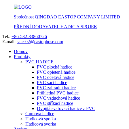
Společnost QINGDAO EASTOP COMPANY LIMITED
PŘEDNÍ DODAVATEL HADIC A SPOJEK
Tel.:
+86-532-83860726
E-mail:
sales02@eastophose.com
Domov
Produkty
PVC HADICE
PVC plochá hadice
PVC opletená hadice
PVC ocelová hadice
PVC sací hadice
PVC zahradní hadice
Průhledná PVC hadice
PVC vzduchová hadice
PVC stříkací hadice
Dvojitá svařovací hadice z PVC
Gumová hadice
Hadicová spojka
Hadicová svorka