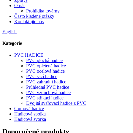
Zprávy
O nás
Prohlídka továrny
Často kladené otázky
Kontaktujte nás
English
Kategorie
PVC HADICE
PVC plochá hadice
PVC opletená hadice
PVC ocelová hadice
PVC sací hadice
PVC zahradní hadice
Průhledná PVC hadice
PVC vzduchová hadice
PVC stříkací hadice
Dvojitá svařovací hadice z PVC
Gumová hadice
Hadicová spojka
Hadicová svorka
Doporučené produkty