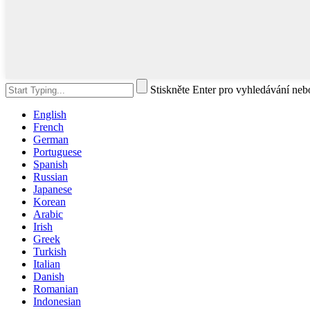
Stiskněte Enter pro vyhledávání ne
English
French
German
Portuguese
Spanish
Russian
Japanese
Korean
Arabic
Irish
Greek
Turkish
Italian
Danish
Romanian
Indonesian