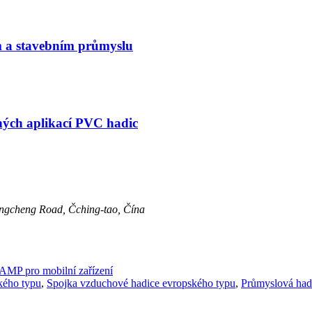
m a stavebním průmyslu
ých aplikací PVC hadic
ongcheng Road, Čching-tao, Čína
AMP pro mobilní zařízení
kého typu
,
Spojka vzduchové hadice evropského typu
,
Průmyslová had