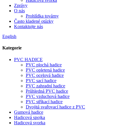
Hadicová svorka
Zprávy
O nás
Prohlídka továrny
Často kladené otázky
Kontaktujte nás
English
Kategorie
PVC HADICE
PVC plochá hadice
PVC opletená hadice
PVC ocelová hadice
PVC sací hadice
PVC zahradní hadice
Průhledná PVC hadice
PVC vzduchová hadice
PVC stříkací hadice
Dvojitá svařovací hadice z PVC
Gumová hadice
Hadicová spojka
Hadicová svorka