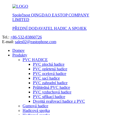
Společnost QINGDAO EASTOP COMPANY
LIMITED
PŘEDNÍ DODAVATEL HADIC A SPOJEK
Tel.:
+86-532-83860726
E-mail:
sales02@eastophose.com
Domov
Produkty
PVC HADICE
PVC plochá hadice
PVC opletená hadice
PVC ocelová hadice
PVC sací hadice
PVC zahradní hadice
Průhledná PVC hadice
PVC vzduchová hadice
PVC stříkací hadice
Dvojitá svařovací hadice z PVC
Gumová hadice
Hadicová spojka