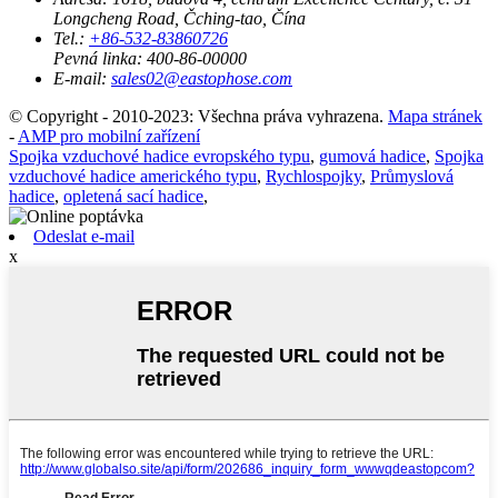
Longcheng Road, Čching-tao, Čína
Tel.:
+86-532-83860726
Pevná linka:
400-86-00000
E-mail:
sales02@eastophose.com
© Copyright - 2010-2023: Všechna práva vyhrazena.
Mapa stránek
-
AMP pro mobilní zařízení
Spojka vzduchové hadice evropského typu
,
gumová hadice
,
Spojka
vzduchové hadice amerického typu
,
Rychlospojky
,
Průmyslová
hadice
,
opletená sací hadice
,
Odeslat e-mail
x