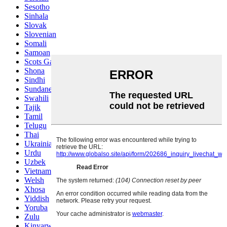
Sesotho
Sinhala
Slovak
Slovenian
Somali
Samoan
Scots Gaelic
Shona
Sindhi
Sundanese
Swahili
Tajik
Tamil
Telugu
Thai
Ukrainian
Urdu
Uzbek
Vietnamese
Welsh
Xhosa
Yiddish
Yoruba
Zulu
Kinyarwanda