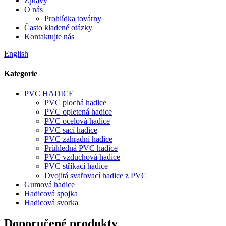
Zprávy
O nás
Prohlídka továrny
Často kladené otázky
Kontaktujte nás
English
Kategorie
PVC HADICE
PVC plochá hadice
PVC opletená hadice
PVC ocelová hadice
PVC sací hadice
PVC zahradní hadice
Průhledná PVC hadice
PVC vzduchová hadice
PVC stříkací hadice
Dvojitá svařovací hadice z PVC
Gumová hadice
Hadicová spojka
Hadicová svorka
Doporučené produkty