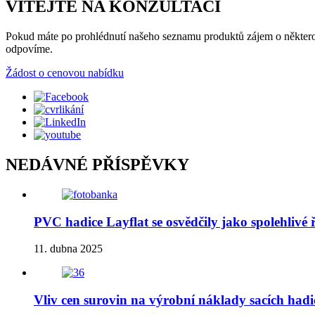
VÍTEJTE NA KONZULTACI
Pokud máte po prohlédnutí našeho seznamu produktů zájem o některou 
odpovíme.
Žádost o cenovou nabídku
NEDÁVNÉ PŘÍSPĚVKY
PVC hadice Layflat se osvědčily jako spolehlivé
11. dubna 2025
Vliv cen surovin na výrobní náklady sacích had