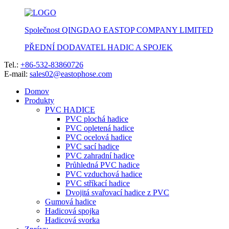
Společnost QINGDAO EASTOP COMPANY LIMITED
PŘEDNÍ DODAVATEL HADIC A SPOJEK
Tel.:
+86-532-83860726
E-mail:
sales02@eastophose.com
Domov
Produkty
PVC HADICE
PVC plochá hadice
PVC opletená hadice
PVC ocelová hadice
PVC sací hadice
PVC zahradní hadice
Průhledná PVC hadice
PVC vzduchová hadice
PVC stříkací hadice
Dvojitá svařovací hadice z PVC
Gumová hadice
Hadicová spojka
Hadicová svorka