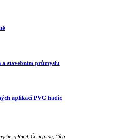
tě
m a stavebním průmyslu
ých aplikací PVC hadic
ongcheng Road, Čching-tao, Čína