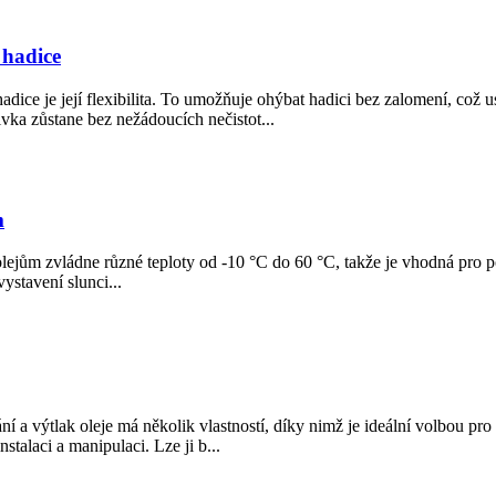
 hadice
hadice je její flexibilita. To umožňuje ohýbat hadici bez zalomení, což 
ivka zůstane bez nežádoucích nečistot...
m
lejům zvládne různé teploty od -10 °C do 60 °C, takže je vhodná pro p
vystavení slunci...
a výtlak oleje má několik vlastností, díky nimž je ideální volbou pro p
nstalaci a manipulaci. Lze ji b...