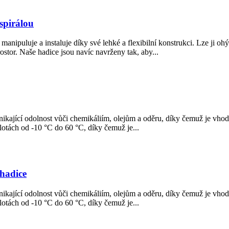
 spirálou
nipuluje a instaluje díky své lehké a flexibilní konstrukci. Lze ji ohýbat
tor. Naše hadice jsou navíc navrženy tak, aby...
ající odolnost vůči chemikáliím, olejům a oděru, díky čemuž je vhodn
plotách od -10 °C do 60 °C, díky čemuž je...
 hadice
ající odolnost vůči chemikáliím, olejům a oděru, díky čemuž je vhodn
plotách od -10 °C do 60 °C, díky čemuž je...