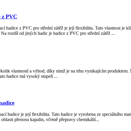
ce z PVC
í hadice z PVC pro střední zátěž je její flexibilita. Tato vlastnost je
Na rozdíl od jiných hadic je hadice z PVC pro střední zátěž ...
ik vlastností a výhod, díky nimž je na trhu vynikajícím produktem. Ně
 Tato hadice má vysoký stupeň ...
hadice
 hadice je její flexibilita. Tato hadice je vyrobena ze speciálního mat
oblasti přenosu kapalin, včetně přepravy chemikálií...