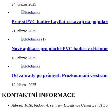
24. března 2025
Proč si PVC hadice Layflat získávají na populari
21. března 2025
Nové aplikace pro ploché PVC hadice v těžební
18. března 2025
Od zahrady po průmysl: Prozkoumání všestrann
18. března 2025
KONTAKTNÍ INFORMACE
Adresa:
1618, budova 4, centrum Excellence Century, č. 31 L