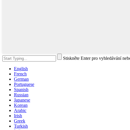
Stiskněte Enter pro vyhledávání ne
English
French
German
Portuguese
Spanish
Russian
Japanese
Korean
Arabic
Irish
Greek
Turkish