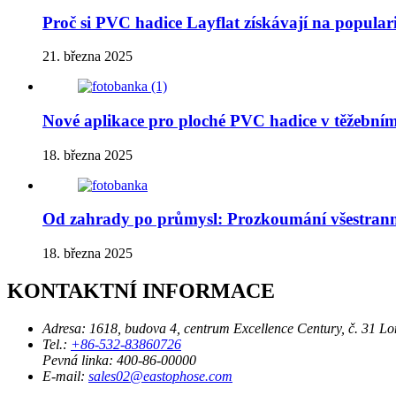
Proč si PVC hadice Layflat získávají na populari
21. března 2025
Nové aplikace pro ploché PVC hadice v těžební
18. března 2025
Od zahrady po průmysl: Prozkoumání všestrann
18. března 2025
KONTAKTNÍ INFORMACE
Adresa:
1618, budova 4, centrum Excellence Century, č. 31 L
Tel.:
+86-532-83860726
Pevná linka:
400-86-00000
E-mail:
sales02@eastophose.com