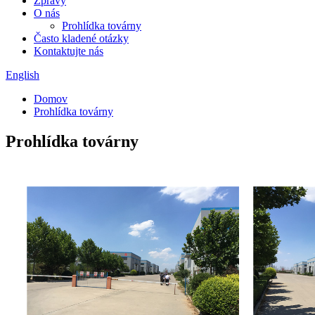
Zprávy
O nás
Prohlídka továrny
Často kladené otázky
Kontaktujte nás
English
Domov
Prohlídka továrny
Prohlídka továrny