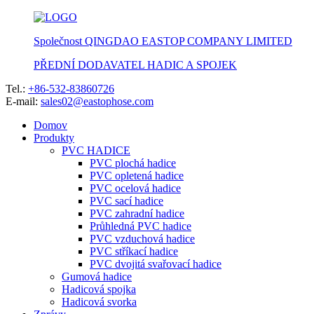
Společnost QINGDAO EASTOP COMPANY LIMITED
PŘEDNÍ DODAVATEL HADIC A SPOJEK
Tel.:
+86-532-83860726
E-mail:
sales02@eastophose.com
Domov
Produkty
PVC HADICE
PVC plochá hadice
PVC opletená hadice
PVC ocelová hadice
PVC sací hadice
PVC zahradní hadice
Průhledná PVC hadice
PVC vzduchová hadice
PVC stříkací hadice
PVC dvojitá svařovací hadice
Gumová hadice
Hadicová spojka
Hadicová svorka