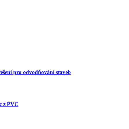
 řešení pro odvodňování staveb
ic z PVC