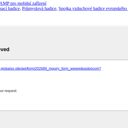
AMP pro mobilní zařízení
sací hadice
,
Průmyslová hadice
,
Spojka vzduchové hadice evropského