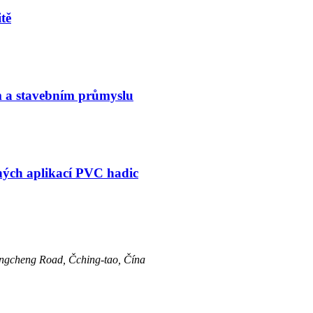
tě
m a stavebním průmyslu
ých aplikací PVC hadic
ongcheng Road, Čching-tao, Čína