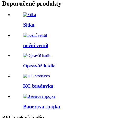
Doporučené produkty
Sítka
nožní ventil
Opravář hadic
KC bradavka
Bauerova spojka
PVC ocelová hadice