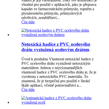
vláken je její všestrannost. Díky své konstrukci je
vhodná pro použití v aplikacích, jako je přeprava
kapalin ve farmaceutickém průmyslu, ropném a
plynárenském průmyslu, průmyslových
odvětvích, zemědělství...
Číst dále
Netoxická hadice z PVC ocelového
drátu vyztužená ocelovým drátem
Úvod k produktu Vlastnosti netoxické hadice z
PVC ocelového drátu vyztužené netoxickým
materiálem: Jednou z nejvýznamnějších
vlastností hadice z PVC ocelového drátu je, že je
vyrobena z netoxického PVC materiálu. To
znamená, že je bezpečná pro použití v široké
škále aplikací, včetně potravinářství a...
Číst dále