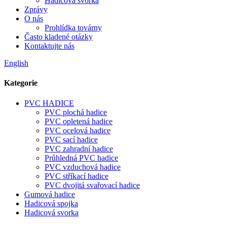
Hadicová svorka
Zprávy
O nás
Prohlídka továrny
Často kladené otázky
Kontaktujte nás
English
Kategorie
PVC HADICE
PVC plochá hadice
PVC opletená hadice
PVC ocelová hadice
PVC sací hadice
PVC zahradní hadice
Průhledná PVC hadice
PVC vzduchová hadice
PVC stříkací hadice
PVC dvojitá svařovací hadice
Gumová hadice
Hadicová spojka
Hadicová svorka