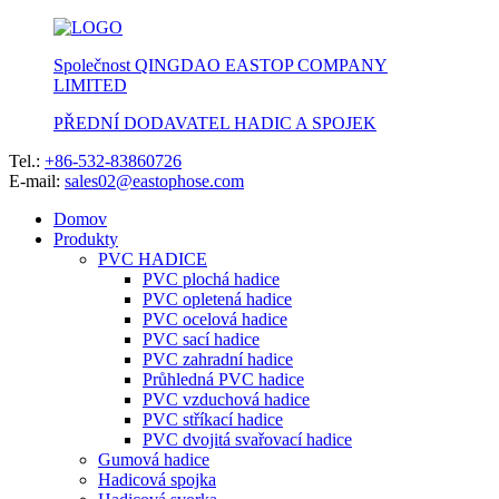
Společnost QINGDAO EASTOP COMPANY
LIMITED
PŘEDNÍ DODAVATEL HADIC A SPOJEK
Tel.:
+86-532-83860726
E-mail:
sales02@eastophose.com
Domov
Produkty
PVC HADICE
PVC plochá hadice
PVC opletená hadice
PVC ocelová hadice
PVC sací hadice
PVC zahradní hadice
Průhledná PVC hadice
PVC vzduchová hadice
PVC stříkací hadice
PVC dvojitá svařovací hadice
Gumová hadice
Hadicová spojka