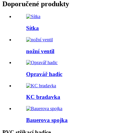
Doporučené produkty
Sítka
nožní ventil
Opravář hadic
KC bradavka
Bauerova spojka
PVC stříkací hadice