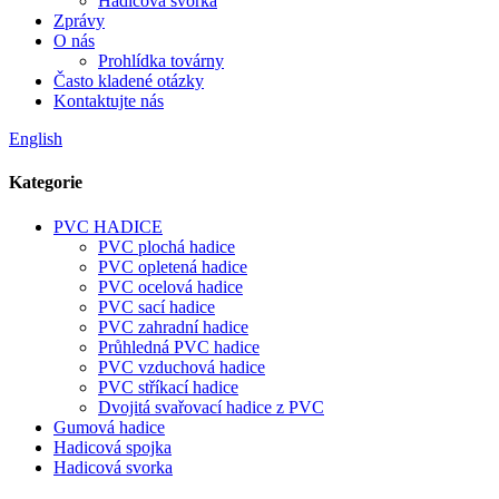
Hadicová svorka
Zprávy
O nás
Prohlídka továrny
Často kladené otázky
Kontaktujte nás
English
Kategorie
PVC HADICE
PVC plochá hadice
PVC opletená hadice
PVC ocelová hadice
PVC sací hadice
PVC zahradní hadice
Průhledná PVC hadice
PVC vzduchová hadice
PVC stříkací hadice
Dvojitá svařovací hadice z PVC
Gumová hadice
Hadicová spojka
Hadicová svorka