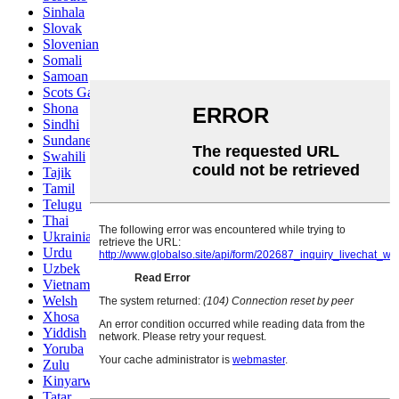
Sinhala
Slovak
Slovenian
Somali
Samoan
Scots Gaelic
Shona
Sindhi
Sundanese
Swahili
Tajik
Tamil
Telugu
Thai
Ukrainian
Urdu
Uzbek
Vietnamese
Welsh
Xhosa
Yiddish
Yoruba
Zulu
Kinyarwanda
Tatar