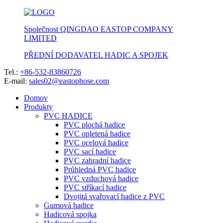
Společnost QINGDAO EASTOP COMPANY
LIMITED
PŘEDNÍ DODAVATEL HADIC A SPOJEK
Tel.:
+86-532-83860726
E-mail:
sales02@eastophose.com
Domov
Produkty
PVC HADICE
PVC plochá hadice
PVC opletená hadice
PVC ocelová hadice
PVC sací hadice
PVC zahradní hadice
Průhledná PVC hadice
PVC vzduchová hadice
PVC stříkací hadice
Dvojitá svařovací hadice z PVC
Gumová hadice
Hadicová spojka