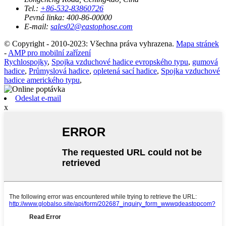
Tel.:
+86-532-83860726
Pevná linka:
400-86-00000
E-mail:
sales02@eastophose.com
© Copyright - 2010-2023: Všechna práva vyhrazena.
Mapa stránek
-
AMP pro mobilní zařízení
Rychlospojky
,
Spojka vzduchové hadice evropského typu
,
gumová
hadice
,
Průmyslová hadice
,
opletená sací hadice
,
Spojka vzduchové
hadice amerického typu
,
Odeslat e-mail
x