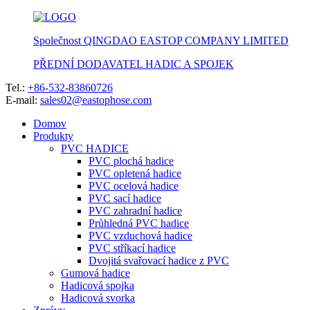
Společnost QINGDAO EASTOP COMPANY LIMITED
PŘEDNÍ DODAVATEL HADIC A SPOJEK
Tel.:
+86-532-83860726
E-mail:
sales02@eastophose.com
Domov
Produkty
PVC HADICE
PVC plochá hadice
PVC opletená hadice
PVC ocelová hadice
PVC sací hadice
PVC zahradní hadice
Průhledná PVC hadice
PVC vzduchová hadice
PVC stříkací hadice
Dvojitá svařovací hadice z PVC
Gumová hadice
Hadicová spojka
Hadicová svorka