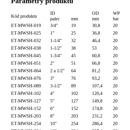
Parametry produktu
ID
OD
WP
Kód produktu
palec
mm
mm
bar
ET-MWSH-019
3/4"
19
30,8
20
ET-MWSH-025
1"
25
36,8
20
ET-MWSH-032
1-1/4"
32
46,4
20
ET-MWSH-038
1-1/2"
38
53
20
ET-MWSH-045
1-3/4"
45
60,8
20
ET-MWSH-051
2"
51
66,8
20
ET-MWSH-064
2 a 1/2"
64
81,2
20
ET-MWSH-076
3"
76
93,2
20
ET-MWSH-089
3-1/2"
89
107,4
20
ET-MWSH-102
4"
102
120,4
20
ET-MWSH-127
5"
127
149,8
20
ET-MWSH-152
6"
152
174,8
20
ET-MWSH-203
8"
203
231,2
20
ET-MWSH-254
10"
254
286,4
20