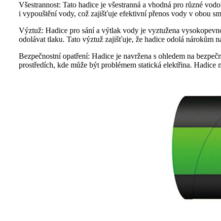
Všestrannost: Tato hadice je všestranná a vhodná pro různé vodoh
i vypouštění vody, což zajišťuje efektivní přenos vody v obou s
Výztuž: Hadice pro sání a výtlak vody je vyztužena vysokopevnostn
odolávat tlaku. Tato výztuž zajišťuje, že hadice odolá nárokům n
Bezpečnostní opatření: Hadice je navržena s ohledem na bezpečnos
prostředích, kde může být problémem statická elektřina. Hadice m