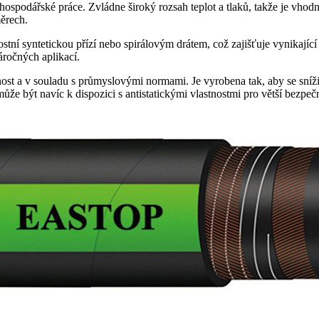
ospodářské práce. Zvládne široký rozsah teplot a tlaků, takže je vhodn
měrech.
í syntetickou přízí nebo spirálovým drátem, což zajišťuje vynikající st
áročných aplikací.
t a v souladu s průmyslovými normami. Je vyrobena tak, aby se snížilo 
ůže být navíc k dispozici s antistatickými vlastnostmi pro větší bezpeč