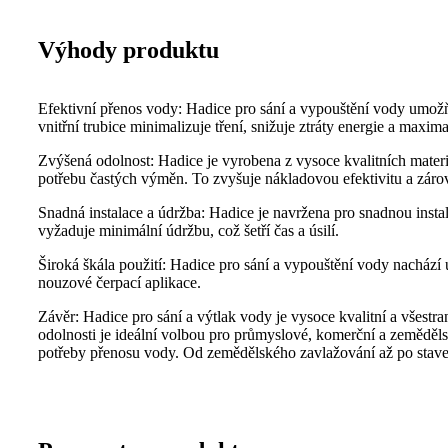
Výhody produktu
Efektivní přenos vody: Hadice pro sání a vypouštění vody umožň
vnitřní trubice minimalizuje tření, snižuje ztráty energie a maxim
Zvýšená odolnost: Hadice je vyrobena z vysoce kvalitních materi
potřebu častých výměn. To zvyšuje nákladovou efektivitu a zárov
Snadná instalace a údržba: Hadice je navržena pro snadnou insta
vyžaduje minimální údržbu, což šetří čas a úsilí.
Široká škála použití: Hadice pro sání a vypouštění vody nachází
nouzové čerpací aplikace.
Závěr: Hadice pro sání a výtlak vody je vysoce kvalitní a všestra
odolnosti je ideální volbou pro průmyslové, komerční a zeměděl
potřeby přenosu vody. Od zemědělského zavlažování až po staveni