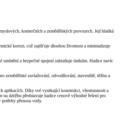
růmyslových, komerčních a zemědělských provozech. Její hladká
emické korozi, což zajišťuje dlouhou životnost a minimalizuje
dné umístění a bezpečné spojení zabraňuje únikům. Hadice navíc
pro zemědělské zavlažování, odvodňování, staveniště, těžbu a
h aplikacích. Díky své vynikající konstrukci, všestrannosti a
ům na údržbu představuje hadice cenově výhodné řešení pro
y potřeby přenosu vody.