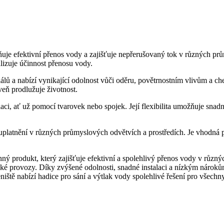
uje efektivní přenos vody a zajišťuje nepřerušovaný tok v různých p
alizuje účinnost přenosu vody.
álů a nabízí vynikající odolnost vůči oděru, povětrnostním vlivům a ch
eň prodlužuje životnost.
laci, ať už pomocí tvarovek nebo spojek. Její flexibilita umožňuje sna
 uplatnění v různých průmyslových odvětvích a prostředích. Je vhodná 
nný produkt, který zajišťuje efektivní a spolehlivý přenos vody v různýc
ské provozy. Díky zvýšené odolnosti, snadné instalaci a nízkým nárok
ště nabízí hadice pro sání a výtlak vody spolehlivé řešení pro všechn