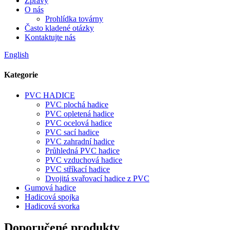
Zprávy
O nás
Prohlídka továrny
Často kladené otázky
Kontaktujte nás
English
Kategorie
PVC HADICE
PVC plochá hadice
PVC opletená hadice
PVC ocelová hadice
PVC sací hadice
PVC zahradní hadice
Průhledná PVC hadice
PVC vzduchová hadice
PVC stříkací hadice
Dvojitá svařovací hadice z PVC
Gumová hadice
Hadicová spojka
Hadicová svorka
Doporučené produkty