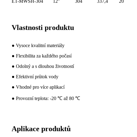
ET-MWSH-304
12"
304
337,4
20
Vlastnosti produktu
● Vysoce kvalitní materiály
● Flexibilita za každého počasí
● Odolný a s dlouhou životností
● Efektivní průtok vody
● Vhodné pro více aplikací
● Provozní teplota: -20 ℃ až 80 ℃
Aplikace produktů