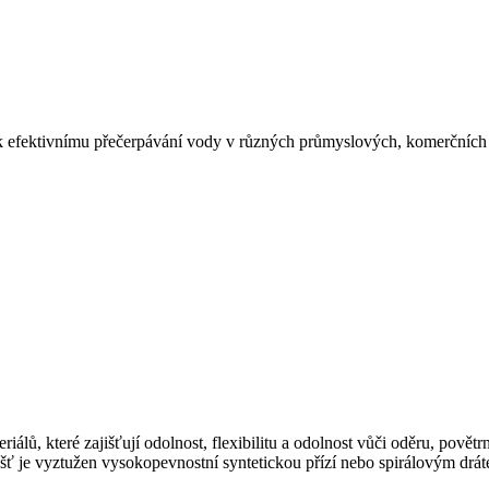
 k efektivnímu přečerpávání vody v různých průmyslových, komerčních
riálů, které zajišťují odolnost, flexibilitu a odolnost vůči oděru, pově
 je vyztužen vysokopevnostní syntetickou přízí nebo spirálovým drátem 