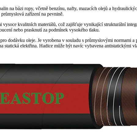
alin na bázi ropy, včetně benzínu, nafty, mazacích olejů a hydraulických
o průmyslová zařízení na pevnině.
ysoce kvalitních materiálů, což zajišťuje vynikající strukturální integr
hroucení nebo prasknutí za podmínek vysokého tlaku.
pro dodávku oleje. Je vyrobena v souladu s průmyslovými normami a pře
a statická elektřina. Hadice může být navíc vybavena antistatickými vla