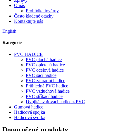
Zprávy
O nás
Prohlídka továrny
Často kladené otázky
Kontaktujte nás
English
Kategorie
PVC HADICE
PVC plochá hadice
PVC opletená hadice
PVC ocelová hadice
PVC sací hadice
PVC zahradní hadice
Průhledná PVC hadice
PVC vzduchová hadice
PVC stříkací hadice
Dvojitá svařovací hadice z PVC
Gumová hadice
Hadicová spojka
Hadicová svorka
Doporučené produkty