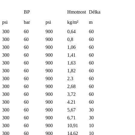
BP
Hmotnost
Délka
psi
bar
psi
kg/m²
m
300
60
900
0,64
60
300
60
900
0,8
60
300
60
900
1,06
60
300
60
900
1,41
60
300
60
900
1,63
60
300
60
900
1,82
60
300
60
900
2.3
60
300
60
900
2,68
60
300
60
900
3,72
60
300
60
900
4.21
60
300
60
900
5,67
30
300
60
900
6,71
30
300
60
900
10,91
10
300
60
900
14,62
10