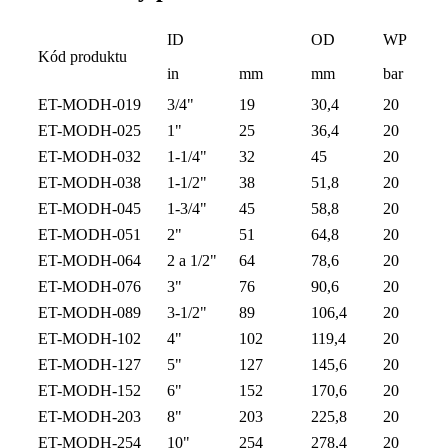
ID
OD
WP
Kód produktu
in
mm
mm
bar
ET-MODH-019
3/4"
19
30,4
20
ET-MODH-025
1"
25
36,4
20
ET-MODH-032
1-1/4"
32
45
20
ET-MODH-038
1-1/2"
38
51,8
20
ET-MODH-045
1-3/4"
45
58,8
20
ET-MODH-051
2"
51
64,8
20
ET-MODH-064
2 a 1/2"
64
78,6
20
ET-MODH-076
3"
76
90,6
20
ET-MODH-089
3-1/2"
89
106,4
20
ET-MODH-102
4"
102
119,4
20
ET-MODH-127
5"
127
145,6
20
ET-MODH-152
6"
152
170,6
20
ET-MODH-203
8"
203
225,8
20
ET-MODH-254
10"
254
278,4
20