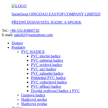
Společnost QINGDAO EASTOP COMPANY LIMITED
PŘEDNÍ DODAVATEL HADIC A SPOJEK
Tel.:
+86-532-83860726
E-mail:
sales02@eastophose.com
Domov
Produkty
PVC HADICE
PVC plochá hadice
PVC opletená hadice
PVC ocelová hadice
PVC sací hadice
PVC zahradní hadice
Průhledná PVC hadice
PVC vzduchová hadice
PVC stříkací hadice
Dvojitá svařovací hadice z PVC
Gumová hadice
Hadicová spojka
Hadicová svorka