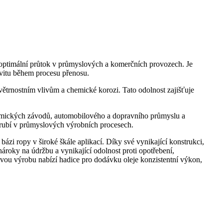
e optimální průtok v průmyslových a komerčních provozech. Je
tivitu během procesu přenosu.
větrnostním vlivům a chemické korozi. Tato odolnost zajišťuje
chemických závodů, automobilového a dopravního průmyslu a
trubí v průmyslových výrobních procesech.
ázi ropy v široké škále aplikací. Díky své vynikající konstrukci,
nároky na údržbu a vynikající odolnost proti opotřebení,
vou výrobu nabízí hadice pro dodávku oleje konzistentní výkon,