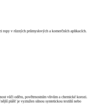
ázi ropy v různých průmyslových a komerčních aplikacích.
dolnost vůči oděru, povětrnostním vlivům a chemické korozi.
jší plášť je vyztužen silnou syntetickou textilií nebo