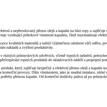
ktivní a nepřerušovaný přenos olejů a kapalin na bázi ropy a zajišťuj
kytuje vynikající průtokové vlastnosti kapaliny, čímž maximalizuje efek
soce kvalitních materiálů a nabízí výjimečnou odolnost vůči oděru, po
rám nákladů a zvýšení produktivity.
í v různých průmyslových odvětvích, včetně ropných rafinérií, petro
, přečerpávání ropných produktů do skladovacích nádrží a propojení po
rodukt, který zajišťuje bezpečný a efektivní přenos olejů a kapalin na b
 a komerční provozy. Díky vlastnostem, jako je snadná instalace, nízké 
o potřeby přenosu kapalin. Od komerční dodávky paliva až po průmyslo