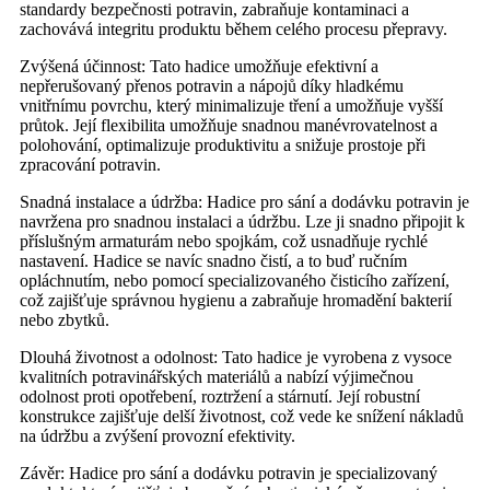
standardy bezpečnosti potravin, zabraňuje kontaminaci a
zachovává integritu produktu během celého procesu přepravy.
Zvýšená účinnost: Tato hadice umožňuje efektivní a
nepřerušovaný přenos potravin a nápojů díky hladkému
vnitřnímu povrchu, který minimalizuje tření a umožňuje vyšší
průtok. Její flexibilita umožňuje snadnou manévrovatelnost a
polohování, optimalizuje produktivitu a snižuje prostoje při
zpracování potravin.
Snadná instalace a údržba: Hadice pro sání a dodávku potravin je
navržena pro snadnou instalaci a údržbu. Lze ji snadno připojit k
příslušným armaturám nebo spojkám, což usnadňuje rychlé
nastavení. Hadice se navíc snadno čistí, a to buď ručním
opláchnutím, nebo pomocí specializovaného čisticího zařízení,
což zajišťuje správnou hygienu a zabraňuje hromadění bakterií
nebo zbytků.
Dlouhá životnost a odolnost: Tato hadice je vyrobena z vysoce
kvalitních potravinářských materiálů a nabízí výjimečnou
odolnost proti opotřebení, roztržení a stárnutí. Její robustní
konstrukce zajišťuje delší životnost, což vede ke snížení nákladů
na údržbu a zvýšení provozní efektivity.
Závěr: Hadice pro sání a dodávku potravin je specializovaný