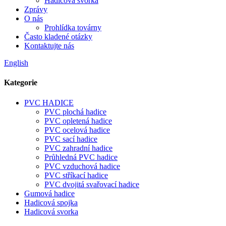
Hadicová svorka
Zprávy
O nás
Prohlídka továrny
Často kladené otázky
Kontaktujte nás
English
Kategorie
PVC HADICE
PVC plochá hadice
PVC opletená hadice
PVC ocelová hadice
PVC sací hadice
PVC zahradní hadice
Průhledná PVC hadice
PVC vzduchová hadice
PVC stříkací hadice
PVC dvojitá svařovací hadice
Gumová hadice
Hadicová spojka
Hadicová svorka