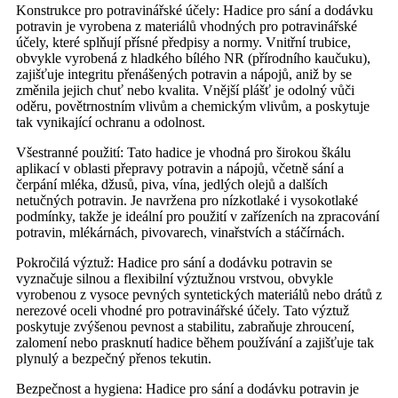
Konstrukce pro potravinářské účely: Hadice pro sání a dodávku
potravin je vyrobena z materiálů vhodných pro potravinářské
účely, které splňují přísné předpisy a normy. Vnitřní trubice,
obvykle vyrobená z hladkého bílého NR (přírodního kaučuku),
zajišťuje integritu přenášených potravin a nápojů, aniž by se
změnila jejich chuť nebo kvalita. Vnější plášť je odolný vůči
oděru, povětrnostním vlivům a chemickým vlivům, a poskytuje
tak vynikající ochranu a odolnost.
Všestranné použití: Tato hadice je vhodná pro širokou škálu
aplikací v oblasti přepravy potravin a nápojů, včetně sání a
čerpání mléka, džusů, piva, vína, jedlých olejů a dalších
netučných potravin. Je navržena pro nízkotlaké i vysokotlaké
podmínky, takže je ideální pro použití v zařízeních na zpracování
potravin, mlékárnách, pivovarech, vinařstvích a stáčírnách.
Pokročilá výztuž: Hadice pro sání a dodávku potravin se
vyznačuje silnou a flexibilní výztužnou vrstvou, obvykle
vyrobenou z vysoce pevných syntetických materiálů nebo drátů z
nerezové oceli vhodné pro potravinářské účely. Tato výztuž
poskytuje zvýšenou pevnost a stabilitu, zabraňuje zhroucení,
zalomení nebo prasknutí hadice během používání a zajišťuje tak
plynulý a bezpečný přenos tekutin.
Bezpečnost a hygiena: Hadice pro sání a dodávku potravin je