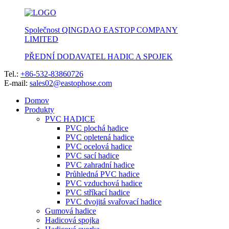
Společnost QINGDAO EASTOP COMPANY
LIMITED
PŘEDNÍ DODAVATEL HADIC A SPOJEK
Tel.:
+86-532-83860726
E-mail:
sales02@eastophose.com
Domov
Produkty
PVC HADICE
PVC plochá hadice
PVC opletená hadice
PVC ocelová hadice
PVC sací hadice
PVC zahradní hadice
Průhledná PVC hadice
PVC vzduchová hadice
PVC stříkací hadice
PVC dvojitá svařovací hadice
Gumová hadice
Hadicová spojka