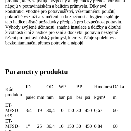
produkt, který zajišťuje bezpečný a hygienický přenos potravin a
nápojů v potravinářském a balicím průmyslu. Díky své
konstrukci vhodné pro potravinářství, všestrannému použití,
pokročilé výztuži a zaměření na bezpečnost a hygienu splňuje
tato hadice přísné požadavky předpisů pro bezpečnost potravin.
Výhody zvýšené účinnosti, snadné instalace a údržby a dlouhé
životnosti činí z hadice pro sání a dodávku potravin nezbytné
řešení pro potravinářský průmysl, které zajišťuje spolehlivý a
bezkontaminační přenos potravin a nápojů.
Parametry produktu
ID
OD
WP
BP
Hmotnost
Délka
Kód
produktu
palec
mm
mm
bar
psi
bar
psi
kg/m²
m
ET-
MFSD-
3/4"
19
30,4
10
150
30
450
0,67
60
019
ET-
MFSD-
1"
25
36,4
10
150
30
450
0,84
60