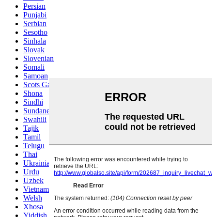
Persian
Punjabi
Serbian
Sesotho
Sinhala
Slovak
Slovenian
Somali
Samoan
Scots Gaelic
Shona
Sindhi
Sundanese
Swahili
Tajik
Tamil
Telugu
Thai
Ukrainian
Urdu
Uzbek
Vietnamese
Welsh
Xhosa
Yiddish