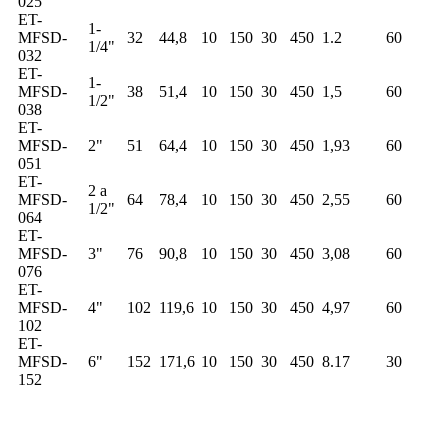
025
ET-
1-
MFSD-
32
44,8
10
150
30
450
1.2
60
1/4"
032
ET-
1-
MFSD-
38
51,4
10
150
30
450
1,5
60
1/2"
038
ET-
MFSD-
2"
51
64,4
10
150
30
450
1,93
60
051
ET-
2 a
MFSD-
64
78,4
10
150
30
450
2,55
60
1/2"
064
ET-
MFSD-
3"
76
90,8
10
150
30
450
3,08
60
076
ET-
MFSD-
4"
102
119,6
10
150
30
450
4,97
60
102
ET-
MFSD-
6"
152
171,6
10
150
30
450
8.17
30
152