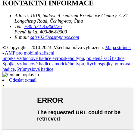
KONTAKTNÍ INFORMACE
Adresa:
1618, budova 4, centrum Excellence Century, č. 31
Longcheng Road, Čching-tao, Čína
Tel.:
+86-532-83860726
Pevná linka:
400-86-00000
E-mail:
sales02@eastophose.com
© Copyright - 2010-2023: Všechna práva vyhrazena.
Mapa stránek
-
AMP pro mobilní zařízení
Spojka vzduchové hadice evropského typu
,
opletená sací hadice
,
Spojka vzduchové hadice amerického typu
,
Rychlospojky
,
gumová
hadice
,
Průmyslová hadice
,
Odeslat e-mail
x