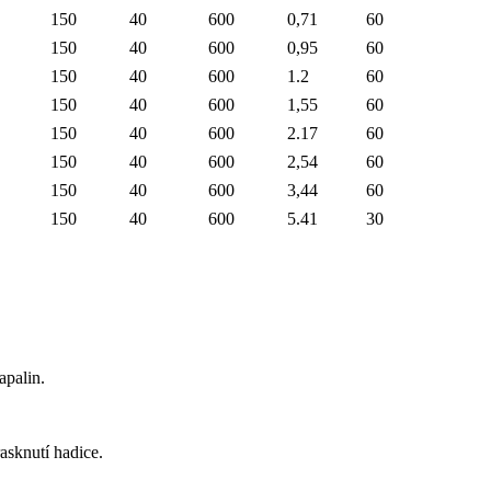
150
40
600
0,71
60
150
40
600
0,95
60
150
40
600
1.2
60
150
40
600
1,55
60
150
40
600
2.17
60
150
40
600
2,54
60
150
40
600
3,44
60
150
40
600
5.41
30
apalin.
asknutí hadice.