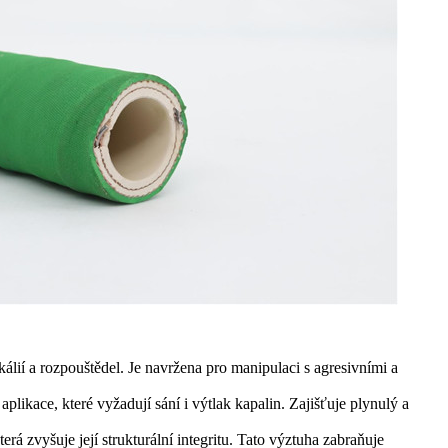
álií a rozpouštědel. Je navržena pro manipulaci s agresivními a
likace, které vyžadují sání i výtlak kapalin. Zajišťuje plynulý a
 zvyšuje její strukturální integritu. Tato výztuha zabraňuje