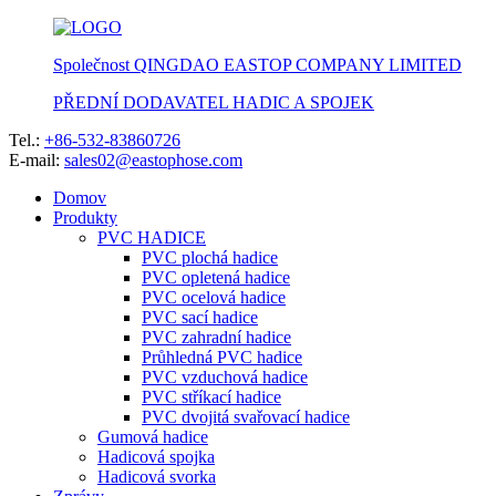
Společnost QINGDAO EASTOP COMPANY LIMITED
PŘEDNÍ DODAVATEL HADIC A SPOJEK
Tel.:
+86-532-83860726
E-mail:
sales02@eastophose.com
Domov
Produkty
PVC HADICE
PVC plochá hadice
PVC opletená hadice
PVC ocelová hadice
PVC sací hadice
PVC zahradní hadice
Průhledná PVC hadice
PVC vzduchová hadice
PVC stříkací hadice
PVC dvojitá svařovací hadice
Gumová hadice
Hadicová spojka
Hadicová svorka