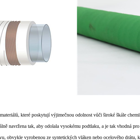
ateriálů, které poskytují výjimečnou odolnost vůči široké škále chemik
lně navržena tak, aby odolala vysokému podtlaku, a je tak vhodná pro ap
, obvykle vyrobenou ze syntetických vláken nebo ocelového drátu, která