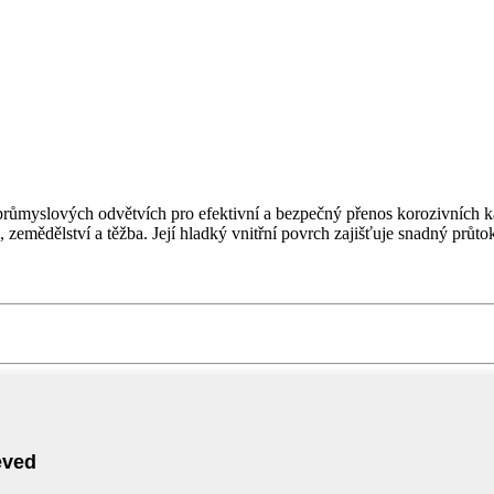
 průmyslových odvětvích pro efektivní a bezpečný přenos korozivních ka
 zemědělství a těžba. Její hladký vnitřní povrch zajišťuje snadný průto