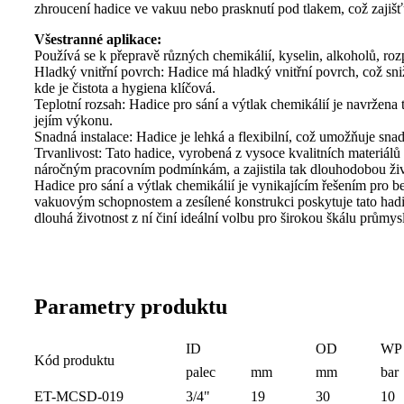
zhroucení hadice ve vakuu nebo prasknutí pod tlakem, což zajišť
Všestranné aplikace:
Používá se k přepravě různých chemikálií, kyselin, alkoholů, roz
Hladký vnitřní povrch: Hadice má hladký vnitřní povrch, což sniž
kde je čistota a hygiena klíčová.
Teplotní rozsah: Hadice pro sání a výtlak chemikálií je navržen
jejím výkonu.
Snadná instalace: Hadice je lehká a flexibilní, což umožňuje sna
Trvanlivost: Tato hadice, vyrobená z vysoce kvalitních materiálů 
náročným pracovním podmínkám, a zajistila tak dlouhodobou živo
Hadice pro sání a výtlak chemikálií je vynikajícím řešením pro 
vakuovým schopnostem a zesílené konstrukci poskytuje tato hadice
dlouhá životnost z ní činí ideální volbu pro širokou škálu průmy
Parametry produktu
ID
OD
WP
Kód produktu
palec
mm
mm
bar
ET-MCSD-019
3/4"
19
30
10