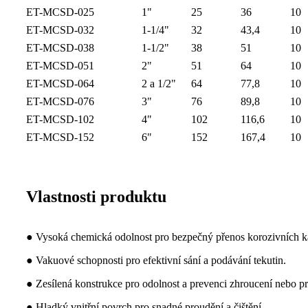
ET-MCSD-025
1"
25
36
10
ET-MCSD-032
1-1/4"
32
43,4
10
ET-MCSD-038
1-1/2"
38
51
10
ET-MCSD-051
2"
51
64
10
ET-MCSD-064
2 a 1/2"
64
77,8
10
ET-MCSD-076
3"
76
89,8
10
ET-MCSD-102
4"
102
116,6
10
ET-MCSD-152
6"
152
167,4
10
Vlastnosti produktu
● Vysoká chemická odolnost pro bezpečný přenos korozivních k
● Vakuové schopnosti pro efektivní sání a podávání tekutin.
● Zesílená konstrukce pro odolnost a prevenci zhroucení nebo pr
● Hladký vnitřní povrch pro snadné proudění a čištění.