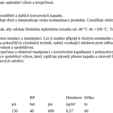
uje optimální výkon a bezpečnost.
pouštědel a dalších korozivních kapalin.
uje tření a minimalizuje riziko kontaminace produktu. Umožňuje efektiv
a tak, aby odolala širokému teplotnímu rozsahu od -40 °C do +100 °C. 
dnou instalaci a manipulaci. Lze ji snadno připojit k různým armaturám
a pokročilých výrobních technik, nabízí vynikající odolnost proti oděru
tnost a spolehlivost.
bezpečnou a efektivní manipulaci s korozivními kapalinami v průmyslový
 spolehlivý výkon, který zajišťuje plynulý přenos kapalin a zároveň be
slových odvětví.
BP
Hmotnost
Délka
psi
bar
psi
kg/m²
m
150
40
600
0,57
60