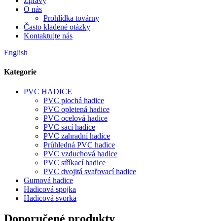
Zprávy
O nás
Prohlídka továrny
Často kladené otázky
Kontaktujte nás
English
Kategorie
PVC HADICE
PVC plochá hadice
PVC opletená hadice
PVC ocelová hadice
PVC sací hadice
PVC zahradní hadice
Průhledná PVC hadice
PVC vzduchová hadice
PVC stříkací hadice
PVC dvojitá svařovací hadice
Gumová hadice
Hadicová spojka
Hadicová svorka
Doporučené produkty